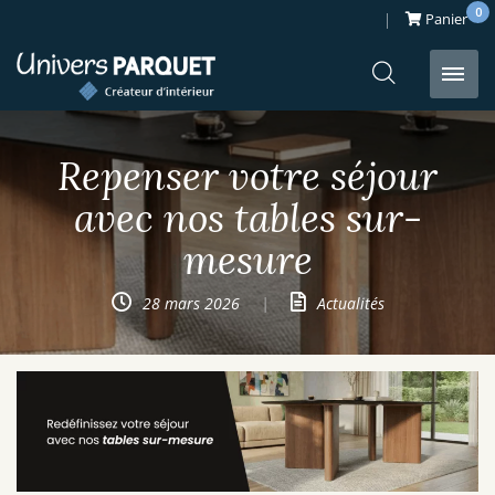
0
Panier
Passer
au
Repenser votre séjour
contenu
avec nos tables sur-
mesure
28 mars 2026
|
Actualités