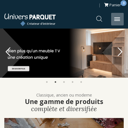
0
Panier
Passer
au
contenu
Classique, ancien ou moderne
Une gamme de produits
complète et diversifiée