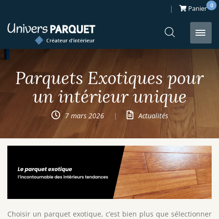
0
Panier
Passer
au
Parquets Exotiques pour
contenu
un intérieur unique
7 mars 2026
|
Actualités
Choisir un parquet exotique, c’est bien plus que sélectionner