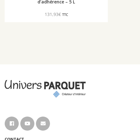
d’adhérence – 5 L
page
du
131,93
€
TTC
produit
CONTACT