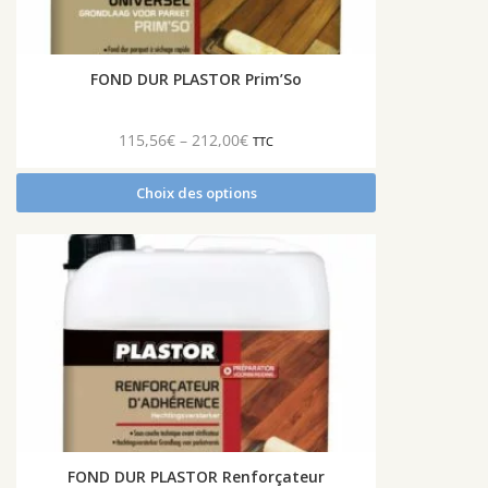
être
choisies
sur
FOND DUR PLASTOR Prim’So
la
page
du
115,56
€
–
212,00
€
TTC
produit
Choix des options
Ce
produit
a
plusieurs
variations.
Les
options
peuvent
être
choisies
sur
FOND DUR PLASTOR Renforçateur
la